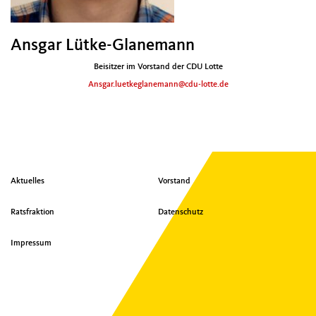
Ansgar Lütke-Glanemann
Beisitzer im Vorstand der CDU Lotte
Ansgar.luetkeglanemann@cdu-lotte.de
S
Aktuelles
Vorstand
e
i
Ratsfraktion
Datenschutz
t
e
Impressum
n
ü
b
e
r