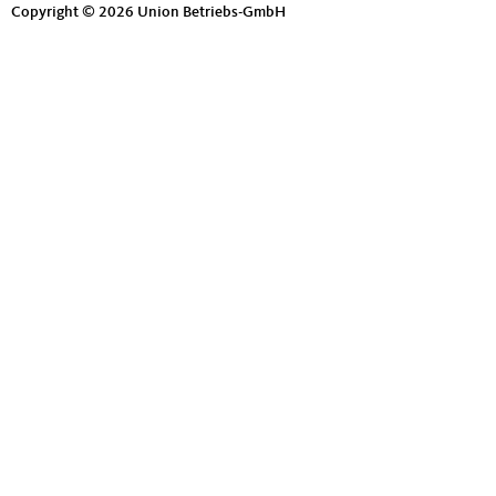
o
Copyright © 2026 Union Betriebs-GmbH
o
t
e
r